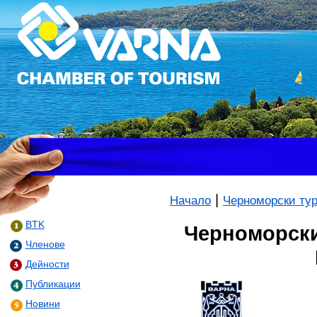
|
Начало
Черноморски ту
BTK
Черноморски
Членове
Дейности
Публикации
Новини