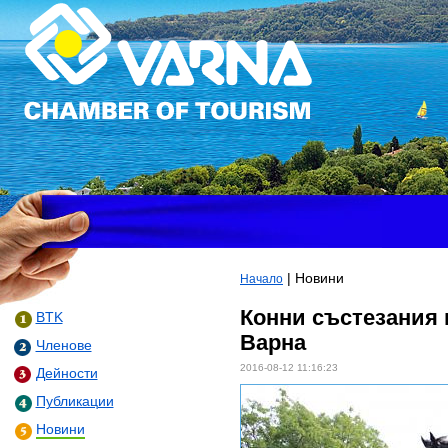
| Новини
Начало
Конни състезания 
BTK
Варна
Членове
2016-08-12 11:16:23
Дейности
Публикации
Новини