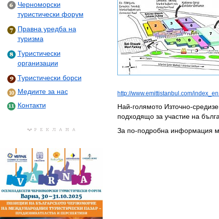
Черноморски
туристически форум
Правна уредба на
туризма
Туристически
организации
Туристически борси
Медиите за нас
http://www.emittistanbul.com/index_en
Контакти
Най-голямото Източно-средизе
подходящо за участие на бълга
За по-подробна информация м