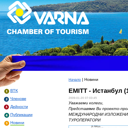
| Новини
Начало
EMITT - Истанбул (
BTK
2009-01-20 07:03:45
Членове
Уважаеми колеги,
Дейности
Представяме Ви проекто-прог
МЕЖДУНАРОДНИ ИЗЛОЖЕНИЯ
Публикации
ТУРОПЕРАТОРИ
Новини