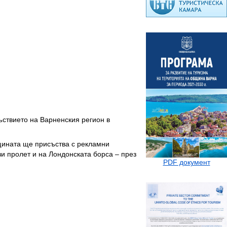
ъствието на Варненския регион в
щината ще присъства с рекламни
и пролет и на Лондонската борса – през
PDF документ