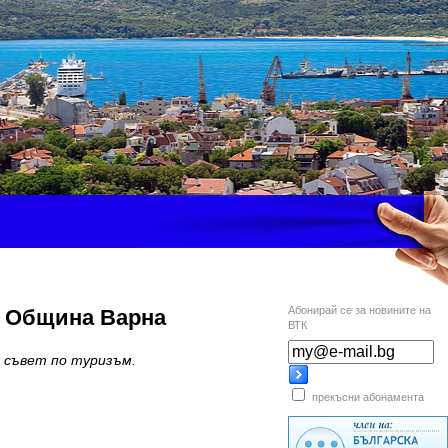
Абонирай се за новините на
а Община Варна
ВТК
я съвет по туризъм.
прекъсни абонамента