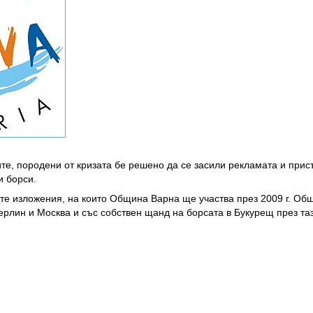
те, породени от кризата бе решено да се засили рекламата и прис
и борси.
те изложения, на които Община Варна ще участва през 2009 г. Об
рлин и Москва и със собствен щанд на борсата в Букурещ през таз