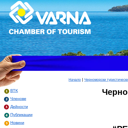
|
Начало
Черноморски туристическ
Черно
BTK
Членове
Дейности
Публикации
Новини