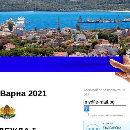
Абонирай се за новините на
Варна 2021
ВТК
прекъсни абонамента